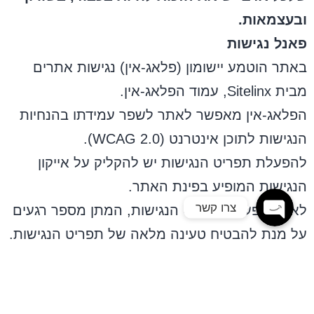
ובעצמאות
.
פאנל נגישות
באתר הוטמע יישומון (פלאג-אין) נגישות אתרים
מבית Sitelinx,
עמוד הפלאג-אין
.
Ph
הפלאג-אין מאפשר לאתר לשפר עמידתו בהנחיות
הנגישות לתוכן אינטרנט (WCAG 2.0).
Wh
להפעלת תפריט הנגישות יש להקליק על אייקון
הנגישות המופיע בפינת האתר.
צרו קשר
לאחר הפעלת תפריט הנגישות, המתן מספר רגעים
על מנת להבטיח טעינה מלאה של תפריט הנגישות.
מה כולל הפאנל?
ביטול הבהובים
סימון כותרות